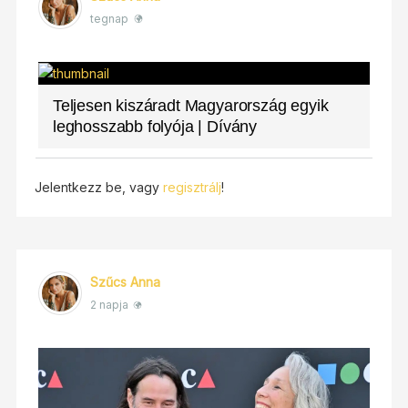
tegnap
Teljesen kiszáradt Magyarország egyik
leghosszabb folyója | Dívány
Jelentkezz be, vagy
regisztrálj
!
Szűcs Anna
2 napja