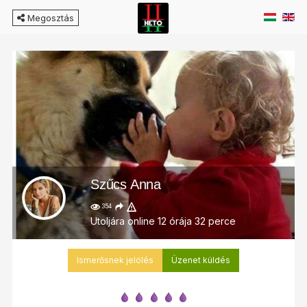
Megosztás
Szűcs Anna
354
Utoljára online 12 órája 32 perce
Ismerősnek jelölés
Üzenet küldés