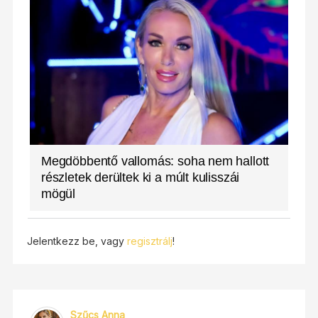
Megdöbbentő vallomás: soha nem hallott
részletek derültek ki a múlt kulisszái
mögül
Jelentkezz be, vagy
regisztrálj
!
Szűcs Anna