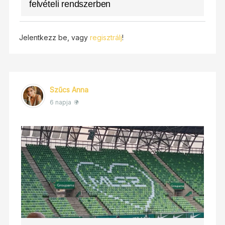
felvételi rendszerben
Jelentkezz be, vagy
regisztrálj
!
Szűcs Anna
6 napja