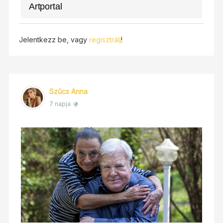
Artportal
Jelentkezz be, vagy
regisztrálj
!
Szűcs Anna
7 napja