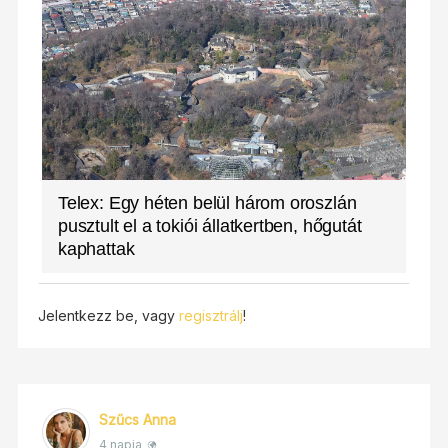
Telex: Egy héten belül három oroszlán
pusztult el a tokiói állatkertben, hőgutát
kaphattak
Jelentkezz be, vagy
regisztrálj
!
Szűcs Anna
4 napja