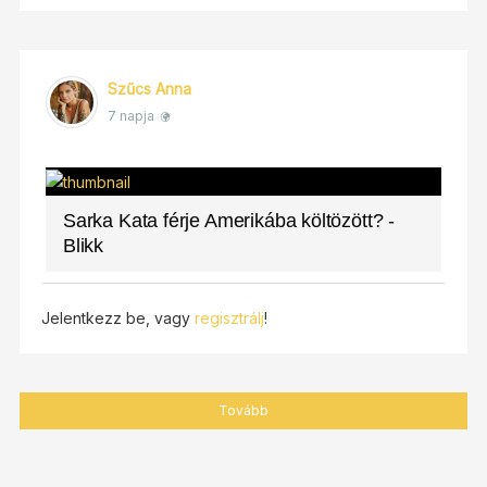
Szűcs Anna
7 napja
Sarka Kata férje Amerikába költözött? -
Blikk
Jelentkezz be, vagy
regisztrálj
!
Tovább