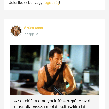
Jelentkezz be, vagy
regisztrálj
!
Szűcs Anna
7 napja
Az akciófilm amelynek főszerepét 5 sztár
utasította vissza mielőtt kultuszfilm lett -