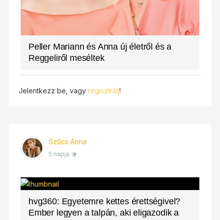
Peller Mariann és Anna új életről és a
Reggeliről meséltek
Jelentkezz be, vagy
regisztrálj
!
Szűcs Anna
5 napja
hvg360: Egyetemre kettes érettségivel?
Ember legyen a talpán, aki eligazodik a