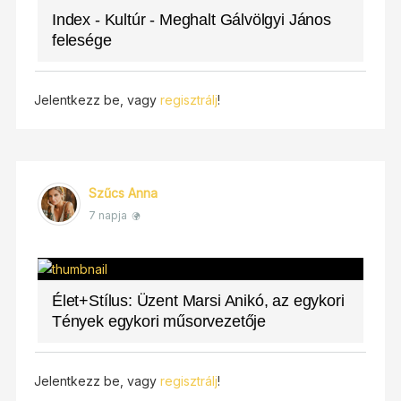
Index - Kultúr - Meghalt Gálvölgyi János
felesége
Jelentkezz be, vagy
regisztrálj
!
Szűcs Anna
7 napja
Élet+Stílus: Üzent Marsi Anikó, az egykori
Tények egykori műsorvezetője
Jelentkezz be, vagy
regisztrálj
!