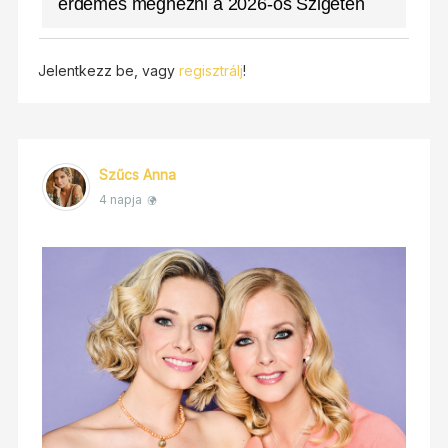
érdemes megnézni a 2026-os Szigeten
Jelentkezz be, vagy
regisztrálj
!
Szűcs Anna
4 napja