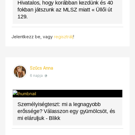
Hivatalos, hogy korábban kezdünk és 40
fokban játszunk az MLSZ miatt « Üllői út
129.
Jelentkezz be, vagy
regisztrálj
!
Szűcs Anna
6 napja
Személyiségteszt: mi a legnagyobb
erőssége? Válasszon egy gyümölcsöt, és
mi eláruljuk - Blikk