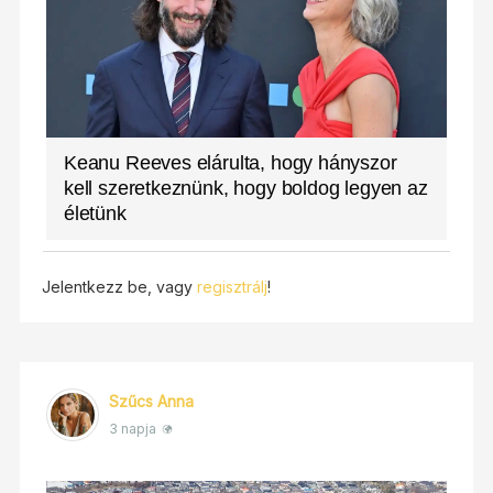
Keanu Reeves elárulta, hogy hányszor
kell szeretkeznünk, hogy boldog legyen az
életünk
Jelentkezz be, vagy
regisztrálj
!
Szűcs Anna
3 napja