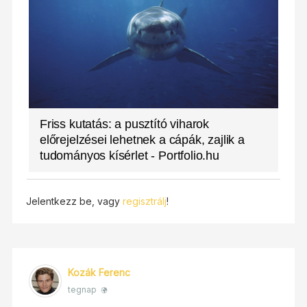
Friss kutatás: a pusztító viharok
előrejelzései lehetnek a cápák, zajlik a
tudományos kísérlet - Portfolio.hu
Jelentkezz be, vagy
regisztrálj
!
Kozák Ferenc
tegnap