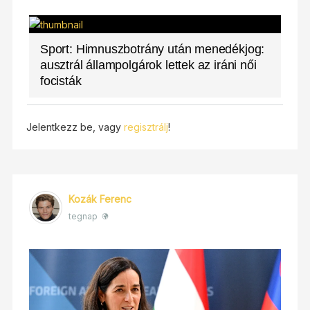
Sport: Himnuszbotrány után menedékjog:
ausztrál állampolgárok lettek az iráni női
focisták
Jelentkezz be, vagy
regisztrálj
!
Kozák Ferenc
tegnap