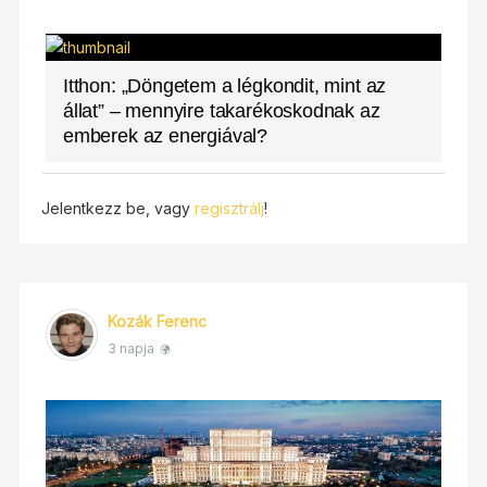
Itthon: „Döngetem a légkondit, mint az
állat” – mennyire takarékoskodnak az
emberek az energiával?
Jelentkezz be, vagy
regisztrálj
!
Kozák Ferenc
3 napja