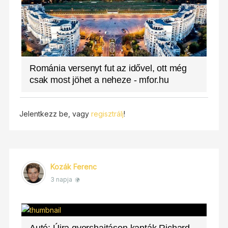
Románia versenyt fut az idővel, ott még
csak most jöhet a neheze - mfor.hu
Jelentkezz be, vagy
regisztrálj
!
Kozák Ferenc
3 napja