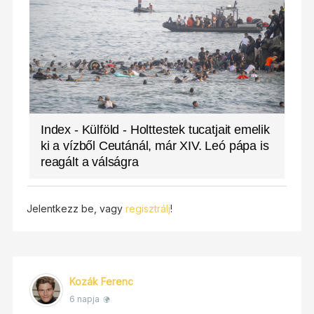
Index - Külföld - Holttestek tucatjait emelik
ki a vízből Ceutánál, már XIV. Leó pápa is
reagált a válságra
Jelentkezz be, vagy
regisztrálj
!
Kozák Ferenc
6 napja