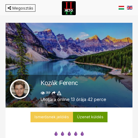
Megosztás
Kozák Ferenc
389
Utoljára online 13 órája 42 perce
Ismerősnek jelölés
Üzenet küldés