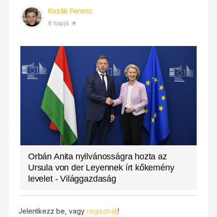
Kozák Ferenc
6 napja
Orbán Anita nyilvánosságra hozta az
Ursula von der Leyennek írt kőkemény
levelet - Világgazdaság
Jelentkezz be, vagy
regisztrálj
!