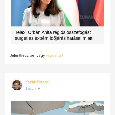
Telex: Orbán Anita régiós összefogást
sürget az extrém időjárás hatásai miatt
Jelentkezz be, vagy
regisztrálj
!
Kozák Ferenc
2 napja