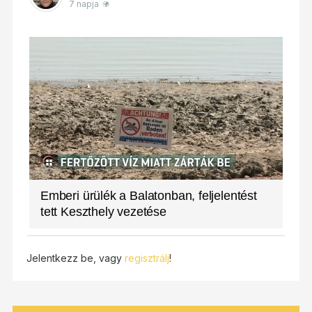
7 napja
Emberi ürülék a Balatonban, feljelentést
tett Keszthely vezetése
Jelentkezz be, vagy
regisztrálj
!