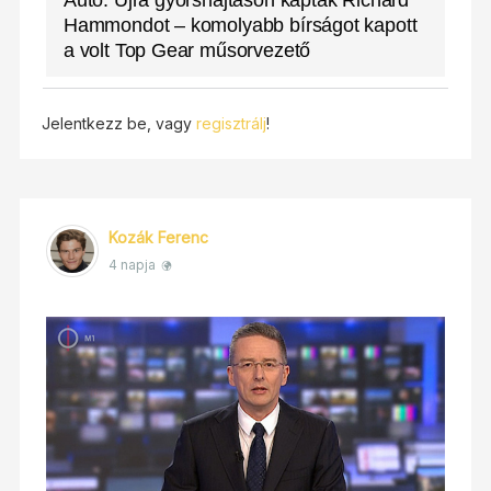
Autó: Újra gyorshajtáson kapták Richard
Hammondot – komolyabb bírságot kapott
a volt Top Gear műsorvezető
Jelentkezz be, vagy
regisztrálj
!
Kozák Ferenc
4 napja