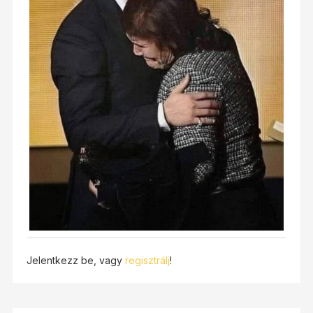
Jelentkezz be, vagy
regisztrálj
!