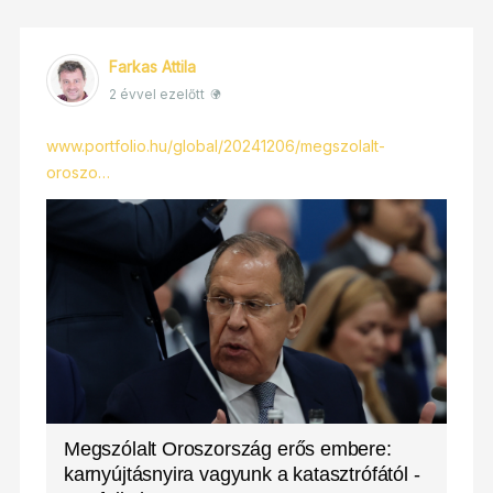
Farkas Attila
2 évvel ezelőtt
www.portfolio.hu/global/20241206/megszolalt-
oroszo…
Megszólalt Oroszország erős embere:
karnyújtásnyira vagyunk a katasztrófától -