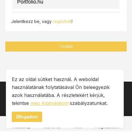
Portfolio.hu
Jelentkezz be, vagy
regisztrálj
!
Tovább
Ez az oldal sütiket használ. A weboldal
használatának folytatásával Ön beleegyezik
IMPRESSZUM
ÁSZF
OLDALTÉRKÉP
azok használatába. A részletekért kérjük,
tekintse
meg Adatvédelmi
szabályzatunkat.
ADATVÉDELMI SZABÁLYZAT
Elfogadom
Copyright © 2026 Heto. Minden jog fenntartva.
Kezdőlap
Idővonal
Rolls
Regisztráció