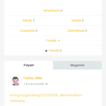
Ismerőseim
0
Képek
3
Videók
0
Csoportok
0
Események
0
Tovább
Tetszik
0
Folyam
Magamról
Farkas Attila
2 évvel ezelőtt
m.hvg.hu/gazdasag/20250204_rakosrendezo-
minidubaj-…