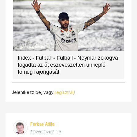
Index - Futball - Futball - Neymar zokogva
fogadta az őt eszeveszetten ünneplő
tömeg rajongását
Jelentkezz be, vagy
regisztrálj
!
Farkas Attila
2 évvel ezelőtt