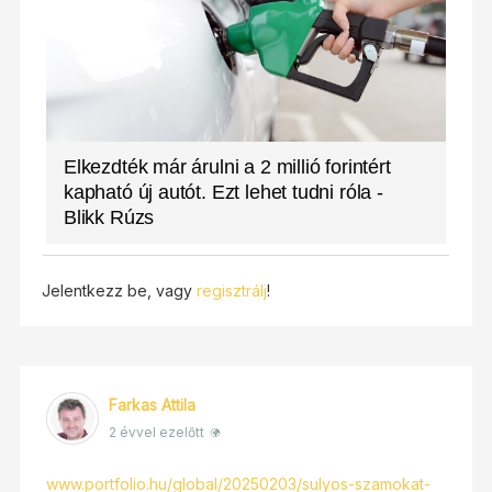
Elkezdték már árulni a 2 millió forintért
kapható új autót. Ezt lehet tudni róla -
Blikk Rúzs
Jelentkezz be, vagy
regisztrálj
!
Farkas Attila
2 évvel ezelőtt
www.portfolio.hu/global/20250203/sulyos-szamokat-