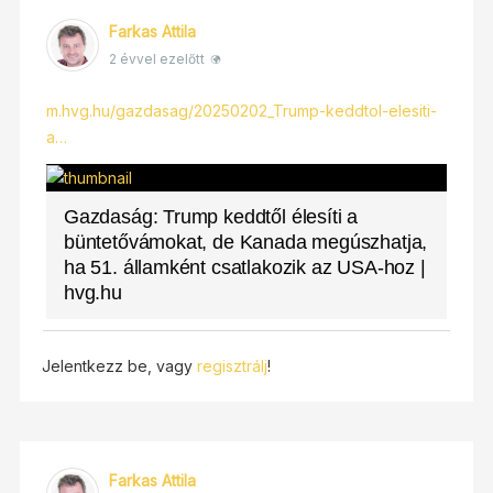
Farkas Attila
2 évvel ezelőtt
m.hvg.hu/gazdasag/20250202_Trump-keddtol-elesiti-
a…
Gazdaság: Trump keddtől élesíti a
büntetővámokat, de Kanada megúszhatja,
ha 51. államként csatlakozik az USA-hoz |
hvg.hu
Jelentkezz be, vagy
regisztrálj
!
Farkas Attila