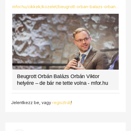
mfor.hu/cikkek/kozelet/beugrott-orban-balazs-orban…
Beugrott Orbán Balázs Orbán Viktor
helyére – de bár ne tette volna - mfor.hu
Jelentkezz be, vagy
regisztrálj
!