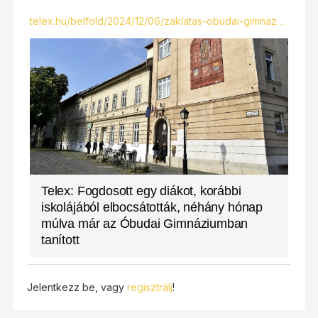
telex.hu/belfold/2024/12/06/zaklatas-obudai-gimnaz…
Telex: Fogdosott egy diákot, korábbi
iskolájából elbocsátották, néhány hónap
múlva már az Óbudai Gimnáziumban
tanított
Jelentkezz be, vagy
regisztrálj
!