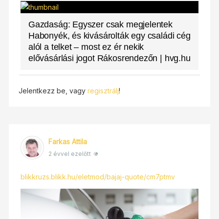
Gazdaság: Egyszer csak megjelentek
Habonyék, és kivásárolták egy családi cég
alól a telket – most ez ér nekik
elővásárlási jogot Rákosrendezőn | hvg.hu
Jelentkezz be, vagy
regisztrálj
!
Farkas Attila
2 évvel ezelőtt
blikkruzs.blikk.hu/eletmod/bajaj-quote/cm7ptmv