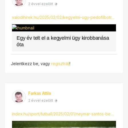
2 évvel ezelőtt
valodihirek.hu/2025/02/02/kegyelmi-ugy-pedofilbotr…
Egy év telt el a kegyelmi ügy kirobbanása
óta
Jelentkezz be, vagy
regisztrálj
!
Farkas Attila
2 évvel ezelőtt
index.hu/sport/futball/2025/02/01/neymar-santos-be…