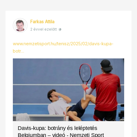
Farkas Attila
2 évvel ezelőtt
www.nemzetisport.hu/tenisz/2025/02/davis-kupa-
botr…
Davis-kupa: botrány és leléptetés
Belgiumban – videó - Nemzeti Sport