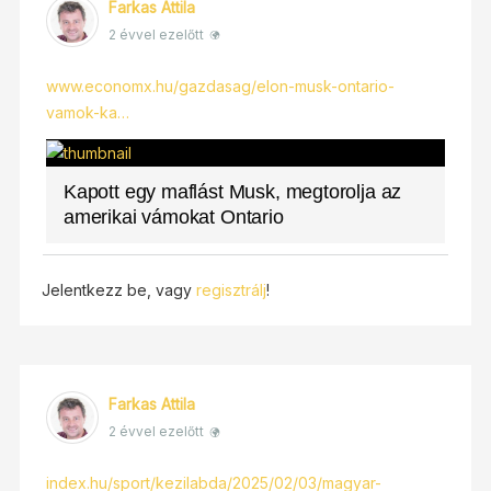
Farkas Attila
2 évvel ezelőtt
www.economx.hu/gazdasag/elon-musk-ontario-
vamok-ka…
Kapott egy maflást Musk, megtorolja az
amerikai vámokat Ontario
Jelentkezz be, vagy
regisztrálj
!
Farkas Attila
2 évvel ezelőtt
index.hu/sport/kezilabda/2025/02/03/magyar-