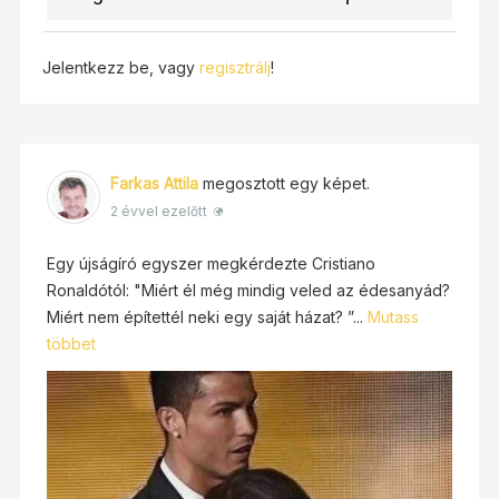
Jelentkezz be, vagy
regisztrálj
!
Farkas Attila
megosztott egy képet.
2 évvel ezelőtt
Egy újságíró egyszer megkérdezte Cristiano
Ronaldótól: "Miért él még mindig veled az édesanyád?
Miért nem építettél neki egy saját házat? ”...
Mutass
többet