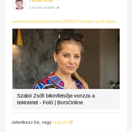
Farkas Attila
2 évvel ezelőtt
www.borsonline.hu/celeb/2023/07/szabo-zsofi-bikini…
Szabó Zsófi bikinifelsője vonzza a
tekintetet - Fotó | BorsOnline
Jelentkezz be, vagy
regisztrálj
!