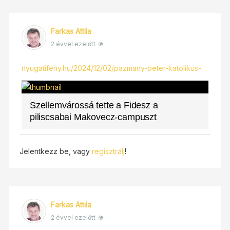
Farkas Attila
2 évvel ezelőtt
nyugatifeny.hu/2024/12/02/pazmany-peter-katolikus-…
Szellemvárossá tette a Fidesz a
piliscsabai Makovecz-campuszt
Jelentkezz be, vagy
regisztrálj
!
Farkas Attila
2 évvel ezelőtt