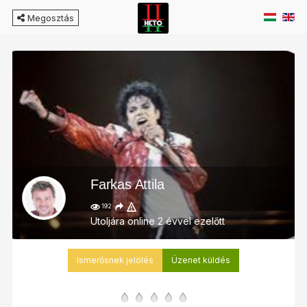
Megosztás
Farkas Attila
192
Utoljára online 2 évvel ezelőtt
Ismerősnek jelölés
Üzenet küldés