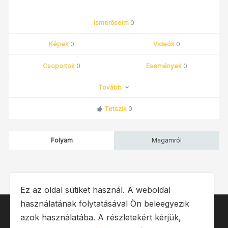
Ismerőseim
0
Képek
0
Videók
0
Csoportok
0
Események
0
Tovább
Tetszik
0
Folyam
Magamról
Ez az oldal sütiket használ. A weboldal
használatának folytatásával Ön beleegyezik
IMPRESSZUM
ÁSZF
OLDALTÉRKÉP
azok használatába. A részletekért kérjük,