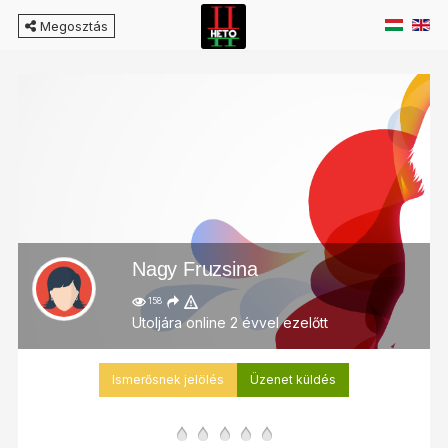
Megosztás
Nagy Fruzsina
158
Utoljára online 2 évvel ezelőtt
Ismerősnek jelölés
Üzenet küldés