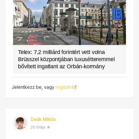
Telex: 7,2 milliárd forintért vett volna
Brüsszel központjában luxusétteremmel
bővített ingatlant az Orbán-kormány
Jelentkezz be, vagy
regisztrálj
!
Deák Miklós
20 órája