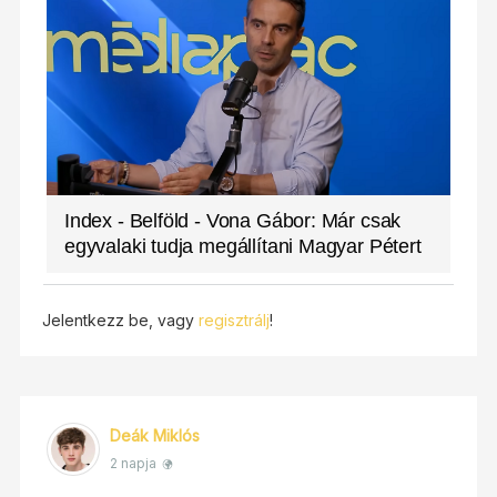
Index - Belföld - Vona Gábor: Már csak
egyvalaki tudja megállítani Magyar Pétert
Jelentkezz be, vagy
regisztrálj
!
Deák Miklós
2 napja