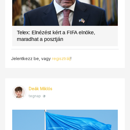
Telex: Elnézést kért a FIFA elnöke,
maradhat a posztján
Jelentkezz be, vagy
regisztrálj
!
Deák Miklós
tegnap