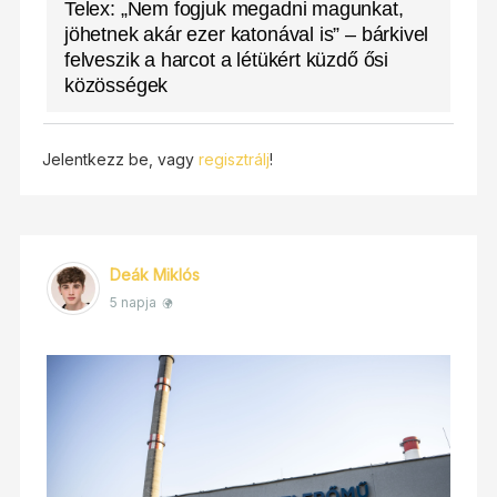
Telex: „Nem fogjuk megadni magunkat,
jöhetnek akár ezer katonával is” – bárkivel
felveszik a harcot a létükért küzdő ősi
közösségek
Jelentkezz be, vagy
regisztrálj
!
Deák Miklós
5 napja