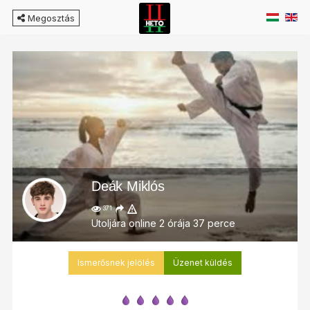
Megosztás
Deák Miklós
371
Utoljára online 2 órája 37 perce
Ismerősnek jelölés
Üzenet küldés