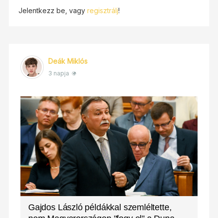
Jelentkezz be, vagy
regisztrálj
!
Deák Miklós
3 napja
Gajdos László példákkal szemléltette,