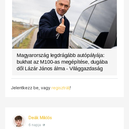
Magyarország legdrágább autópályája:
bukhat az M100-as megépítése, dugába
dől Lázár János álma - Világgazdaság
Jelentkezz be, vagy
regisztrálj
!
Deák Miklós
6 napja