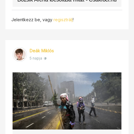
Jelentkezz be, vagy
regisztrálj
!
Deák Miklós
5 napja