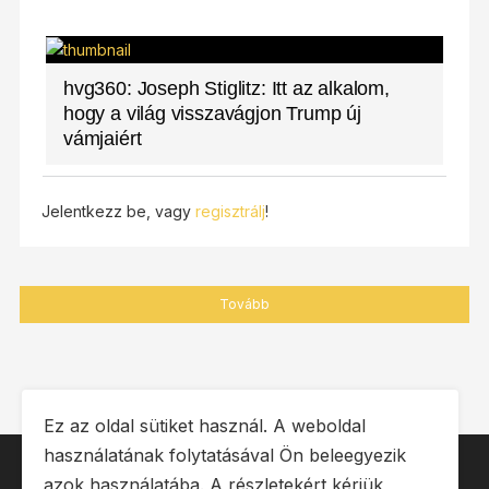
hvg360: Joseph Stiglitz: Itt az alkalom,
hogy a világ visszavágjon Trump új
vámjaiért
Jelentkezz be, vagy
regisztrálj
!
Tovább
Ez az oldal sütiket használ. A weboldal
használatának folytatásával Ön beleegyezik
IMPRESSZUM
ÁSZF
OLDALTÉRKÉP
azok használatába. A részletekért kérjük,