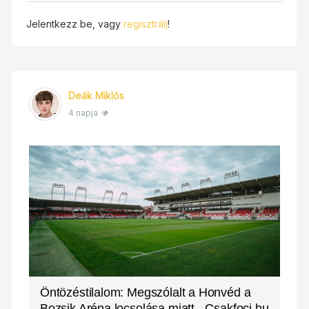
Jelentkezz be, vagy
regisztrálj
!
Deák Miklós
4 napja
Öntözéstilalom: Megszólalt a Honvéd a
Bozsik Aréna locsolása miatt - Csakfoci.hu