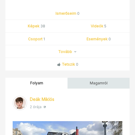
Ismerőseim
0
Képek
38
Videók
5
Csoport
1
Események
0
Tovább
Tetszik
0
Folyam
Magamról
Deák Miklós
2 órája