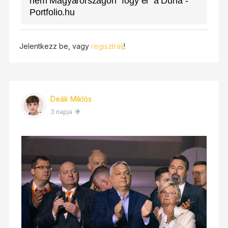
nem Magyarországon "fogy el" a Duna -
Portfolio.hu
Jelentkezz be, vagy
regisztrálj
!
Deák Miklós
3 napja