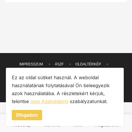
IMPRESSZUM
ÁSZF
OLDALTÉRKÉP
ADATVÉDELMI SZABÁLYZAT
Ez az oldal sütiket használ. A weboldal
használatának folytatásával Ön beleegyezik
Copyright © 2026 Heto. Minden jog fenntartva.
azok használatába. A részletekért kérjük,
tekintse
meg Adatvédelmi
szabályzatunkat.
Elfogadom
Kezdőlap
Idővonal
Rolls
Regisztráció