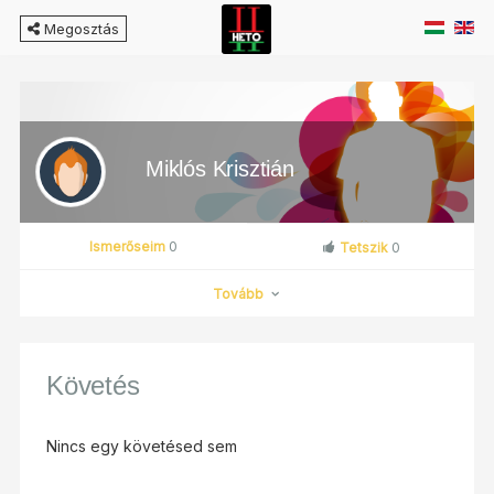
Megosztás
Miklós Krisztián
Ismerőseim
0
Tetszik
0
Tovább
Követés
Miklós Krisztián
Ugrás a profilra
Nincs egy követésed sem
Ismerősnek jelölés
Képek
Videók
Üzenet küldés