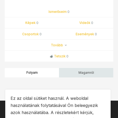
Ismerőseim
0
Képek
0
Videók
0
Csoportok
0
Események
0
Tovább
Tetszik
0
Folyam
Magamról
Ez az oldal sütiket használ. A weboldal
használatának folytatásával Ön beleegyezik
IMPRESSZUM
ÁSZF
OLDALTÉRKÉP
azok használatába. A részletekért kérjük,