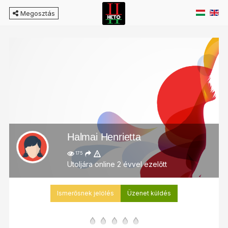
Megosztás
Halmai Henrietta
175
Utoljára online 2 évvel ezelőtt
Ismerősnek jelölés
Üzenet küldés