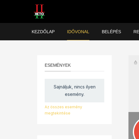
KEZDŐLAP
IDŐVONAL
BELÉPÉS
RE
ESEMÉNYEK
Sajnáljuk, nincs ilyen
esemény.
Az összes esemény
megtekintése