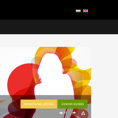
Ismerősnek jelölés
Üzenet küldés
163