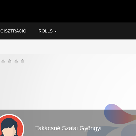
GISZTRÁCIÓ
ROLLS
Takácsné Szalai Gyöngyi