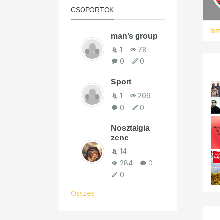
CSOPORTOK
Is
man's group
1
78
0
0
Sport
1
209
0
0
Nosztalgia
zene
14
284
0
0
Összes