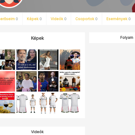
merőseim
0
Képek
0
Videók
0
Csoportok
0
Események
0
Folyam
Képek
Videók