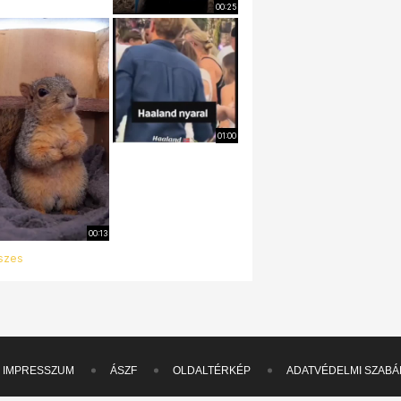
00:25
01:00
00:13
szes
IMPRESSZUM
ÁSZF
OLDALTÉRKÉP
ADATVÉDELMI SZABÁ