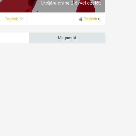
Utoljára online 2 évvel ezelőtt
Tovább
Tetszik
0
Magamról