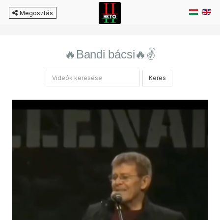
Megosztás
🔥Bandi bácsi🔥✌️
Keres