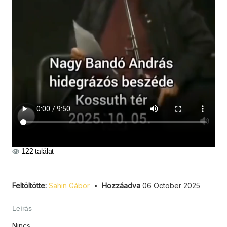
122 találat
Feltöltötte:
Sahin Gábor
•
Hozzáadva
06 October 2025
Leírás
Nincs