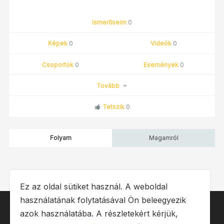
Ismerőseim
0
Képek
0
Videók
0
Csoportok
0
Események
0
Tovább
Tetszik
0
Folyam
Magamról
Ez az oldal sütiket használ. A weboldal
használatának folytatásával Ön beleegyezik
IMPRESSZUM
ÁSZF
OLDALTÉRKÉP
azok használatába. A részletekért kérjük,