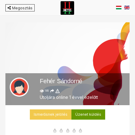
Megosztás
Fehér Sándorné
148
Utoljára online 1 évvel ezelőtt
Ismerősnek jelölés
Üzenet küldés