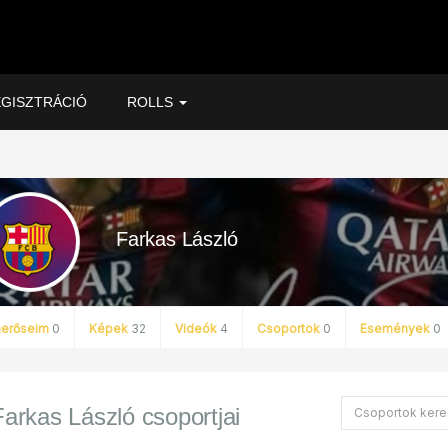
GISZTRÁCIÓ
ROLLS
Farkas László
merőseim
0
Képek
32
Videók
4
Csoportok
0
Események
0
Farkas László csoportjai