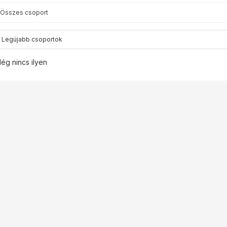
Összes csoport
Farkas László
a profilra
Ismer
ég nincs ilyen