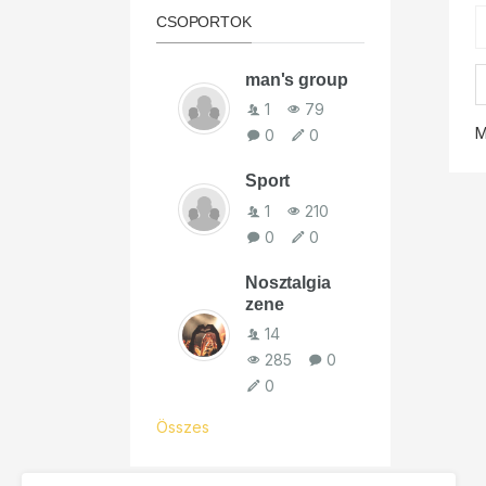
CSOPORTOK
man's group
Ugrás 
1
79
M
0
0
Sport
1
210
0
0
Nosztalgia
zene
14
285
0
0
Összes