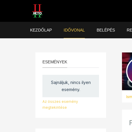
KEZDŐLAP
IDŐVONAL
BELÉPÉS
RE
ESEMÉNYEK
Sajnáljuk, nincs ilyen
esemény.
Is
Az összes esemény
megtekintése