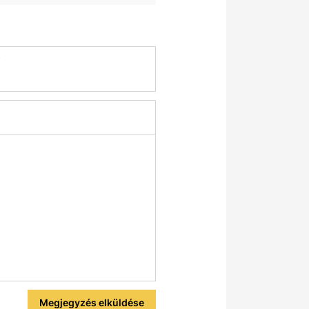
y
Megjegyzés elküldése