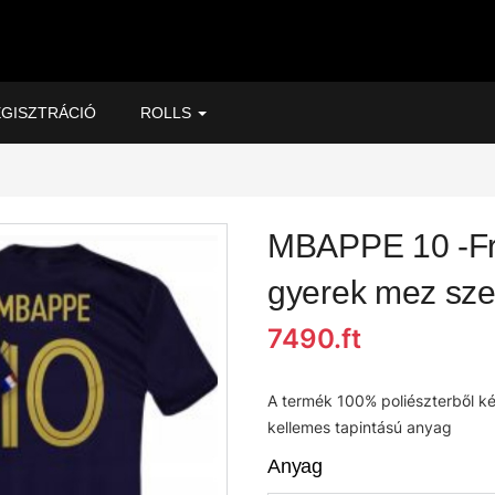
GISZTRÁCIÓ
ROLLS
MBAPPE 10 -Fra
gyerek mez sze
7490.ft
A termék 100% poliészterből ké
kellemes tapintású anyag
Anyag