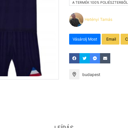
A TERMÉK 100% POLIÉSZTERBŐL
Hetényi Tamás
Vásárolj Most
Email
C
budapest