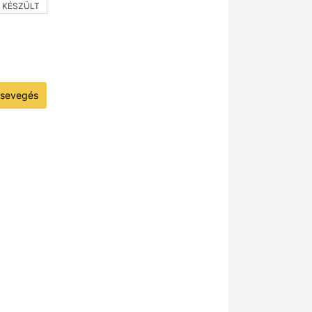
 KÉSZÜLT
sevegés