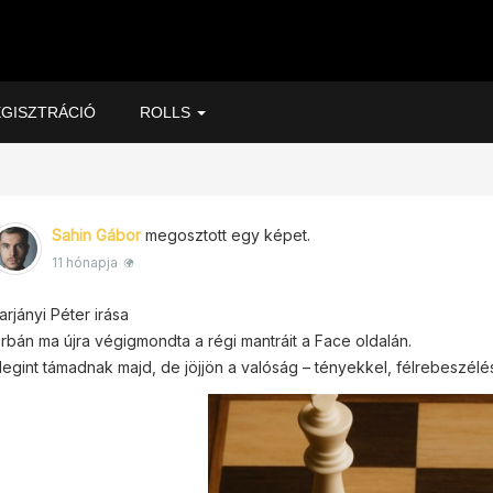
GISZTRÁCIÓ
ROLLS
Sahin Gábor
megosztott egy képet.
11 hónapja
arjányi Péter irása
rbán ma újra végigmondta a régi mantráit a Face oldalán.
egint támadnak majd, de jöjjön a valóság – tényekkel, félrebeszélés.