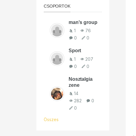
CSOPORTOK
man's group
1
76
0
0
Sport
1
207
0
0
Nosztalgia
zene
14
282
0
0
Összes