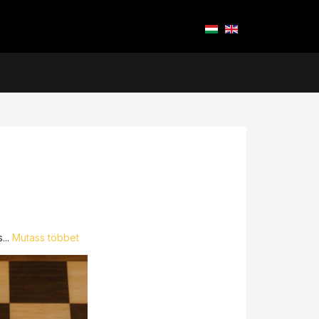
..
Mutass többet