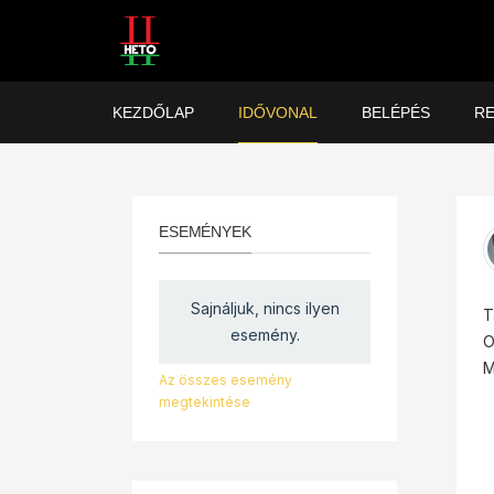
KEZDŐLAP
IDŐVONAL
BELÉPÉS
RE
ESEMÉNYEK
Sajnáljuk, nincs ilyen
T
esemény.
O
M
Az összes esemény
megtekintése