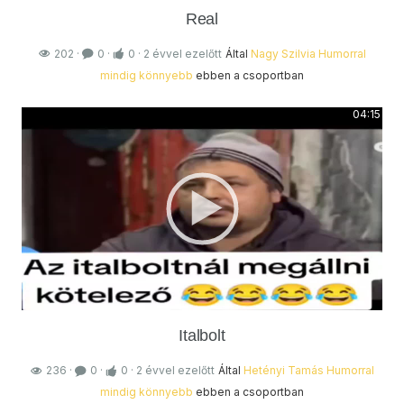
Real
202
·
0
·
0
·
2 évvel ezelőtt
Által
Nagy Szilvia
Humorral
mindig könnyebb
ebben a csoportban
04:15
Italbolt
236
·
0
·
0
·
2 évvel ezelőtt
Által
Hetényi Tamás
Humorral
mindig könnyebb
ebben a csoportban