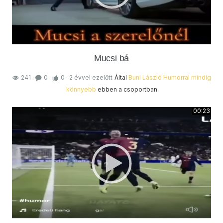
Mucsi bá
241
·
0
·
0
·
2 évvel ezelőtt
Által
Buni László
Humorral mindig
könnyebb
ebben a csoportban
00:23