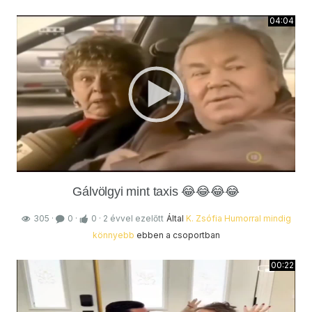
04:04
Gálvölgyi mint taxis 😂😂😂😂
305
·
0
·
0
·
2 évvel ezelőtt
Által
K. Zsófia
Humorral mindig
könnyebb
ebben a csoportban
00:22