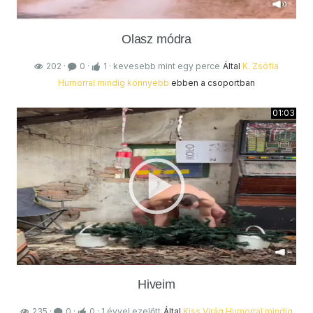
Olasz módra
202
·
0
·
1
·
kevesebb mint egy perce
Által
K. Zsófia
Humorral mindig könnyebb
ebben a csoportban
01:03
Hiveim
235
·
0
·
0
·
1 évvel ezelőtt
Által
Kiss Virág
Humorral mindig