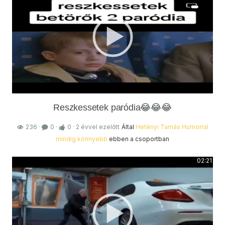
Reszkessetek paródia😂😂😂
236
·
0
·
0
·
2 évvel ezelőtt
Által
Hetényi Tamás
Humorral
mindig könnyebb
ebben a csoportban
02:21