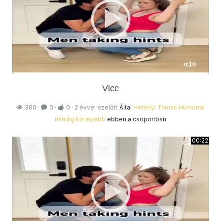
Vicc
300
·
0
·
0
·
2 évvel ezelőtt
Által
Hetényi Tamás
Humorral
mindig könnyebb
ebben a csoportban
00:22