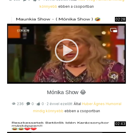
könnyebb
ebben a csoportban
02:28
Mónika Show 😂
236
·
0
·
0
·
2 évvel ezelőtt
Által
Huber Ágnes
Humorral
mindig könnyebb
ebben a csoportban
02:43