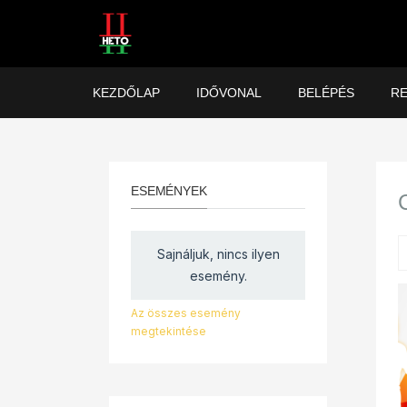
KEZDŐLAP
IDŐVONAL
BELÉPÉS
RE
ESEMÉNYEK
Sajnáljuk, nincs ilyen
esemény.
Az összes esemény
megtekintése