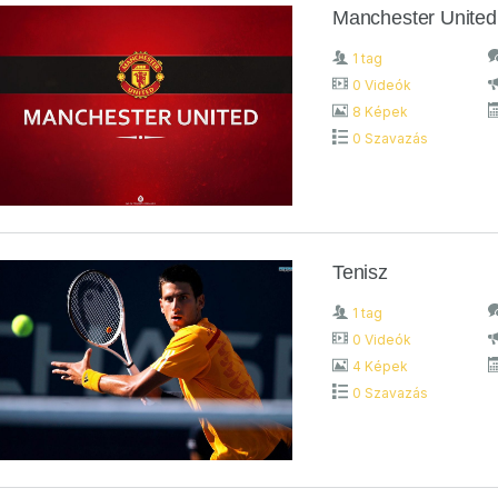
Manchester United
1 tag
0 Videók
8 Képek
0 Szavazás
Tenisz
1 tag
0 Videók
4 Képek
0 Szavazás