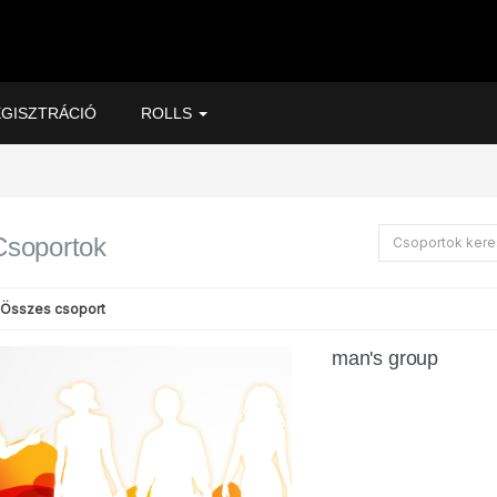
GISZTRÁCIÓ
ROLLS
Csoportok
Összes csoport
man's group