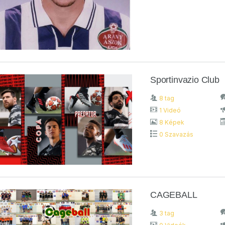
Sportinvazio Club
8 tag
1 Videó
8 Képek
0 Szavazás
CAGEBALL
3 tag