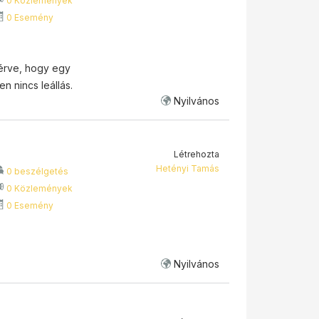
0 Közlemények
0 Esemény
érve, hogy egy
n nincs leállás.
Nyilvános
Létrehozta
Hetényi Tamás
0 beszélgetés
0 Közlemények
0 Esemény
Nyilvános