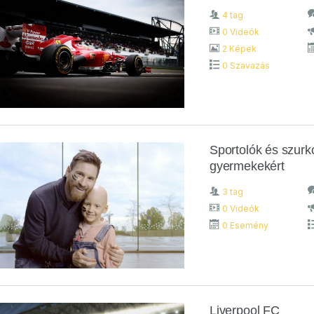
4 tag
0 Videók
2 Képek
0 Szavazás
Sportolók és szurk
gyermekekért
3 tag
0 Videók
0 Esemény
Liverpool FC