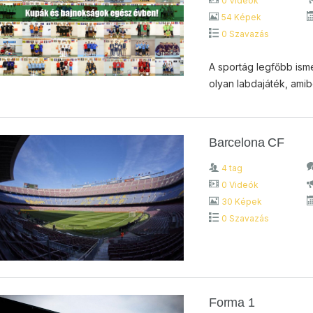
0 Videók
54 Képek
0 Szavazás
A sportág legfőbb ism
olyan labdajáték, amibe
Barcelona CF
4 tag
0 Videók
30 Képek
0 Szavazás
Forma 1