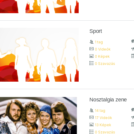
Sport
1 tag
0 Videók
0 Képek
0 Szavazás
Nosztalgia zene
14 tag
17 Videók
13 Képek
0 Szavazás