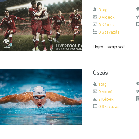
3 tag
0 Videók
8 Képek
0 Szavazás
Hajrá Liverpool!
Úszás
1 tag
0 Videók
2 Képek
0 Szavazás