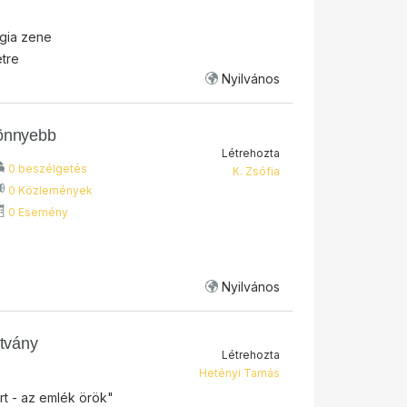
lgia zene
tre
Nyilvános
könnyebb
Létrehozta
0 beszélgetés
K. Zsófia
0 Közlemények
0 Esemény
Nyilvános
ítvány
Létrehozta
Hetényi Tamás
rt - az emlék örök"