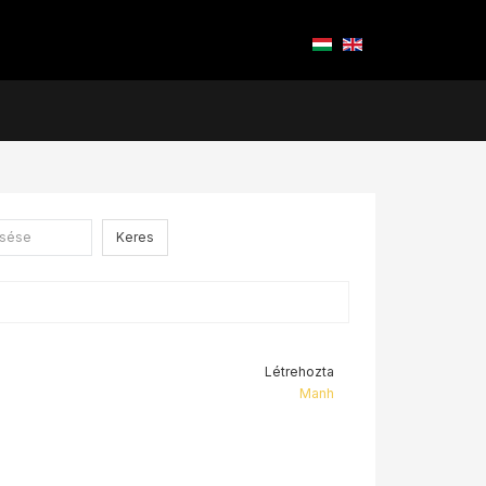
Keres
Létrehozta
Manh