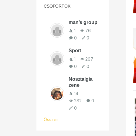
CSOPORTOK
man's group
1
76
0
0
Sport
1
207
0
0
Nosztalgia
zene
14
282
0
0
Összes