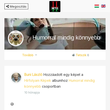
Megosztás
Humorral mindig könnyebb
Tovább
Tetszik
6
Buni László
Hozzáadott egy képet a
Hírfolyam Képek
albumhoz
Humorral mindig
könnyebb
csoportban
10 hónapja
😅