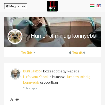
Megosztás
Humorral mindig könnyebb
Tovább
Tetszik
6
Buni László
Hozzáadott egy képet a
Hírfolyam Képek
albumhoz
Humorral mindig
könnyebb
csoportban
11 hónapja
Jaj
😂