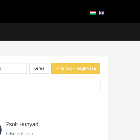
Keres
Ismerősök meghívása
Zsolt Hunyadi
0 Ismerőseim