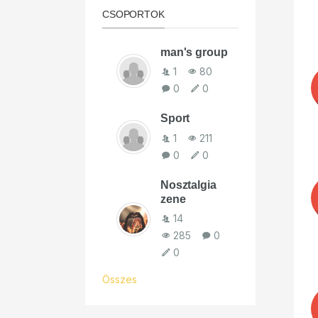
CSOPORTOK
man's group
1
80
0
0
Sport
1
211
0
0
Nosztalgia
zene
14
285
0
0
Összes