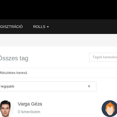
GISZTRÁCIÓ
ROLLS
Összes tag
Részletes kereső
Varga Géza
0 Ismerőseim