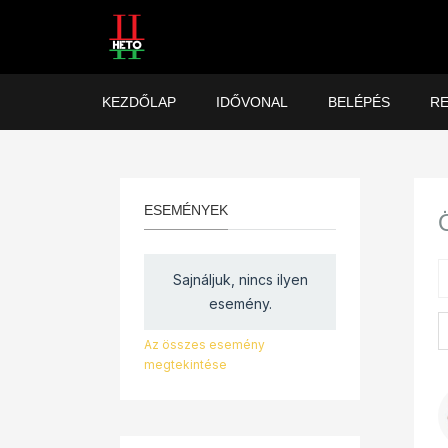
KEZDŐLAP
IDŐVONAL
BELÉPÉS
RE
ESEMÉNYEK
Sajnáljuk, nincs ilyen
esemény.
Az összes esemény
megtekintése